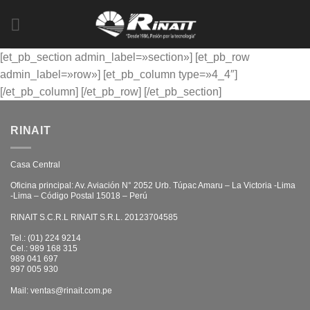
Saltar
al
contenido
[et_pb_section admin_label=»section»] [et_pb_row
admin_label=»row»] [et_pb_column type=»4_4″]
[/et_pb_column] [/et_pb_row] [/et_pb_section]
RINAIT
Casa Central
Oficina principal: Av. Aviación N° 2052 Urb. Túpac Amaru – La Victoria -Lima
-Lima – Código Postal 15018 – Perú
RINAIT S.C.R.L RINAIT S.R.L. 20123704585
Tel.: (01) 224 9214
Cel.: 989 168 315
989 041 697
997 005 930
Mail: ventas@rinait.com.pe