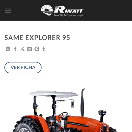
Saltar
al
contenido
SAME EXPLORER 95
VER FICHA