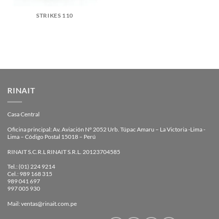
STRIKES 110
RINAIT
Casa Central
Oficina principal: Av. Aviación N° 2052 Urb. Túpac Amaru – La Victoria -Lima -
Lima – Código Postal 15018 – Perú
RINAIT S.C.R.L RINAIT S.R.L. 20123704585
Tel.: (01) 224 9214
Cel.: 989 168 315
989 041 697
997 005 930
Mail: ventas@rinait.com.pe