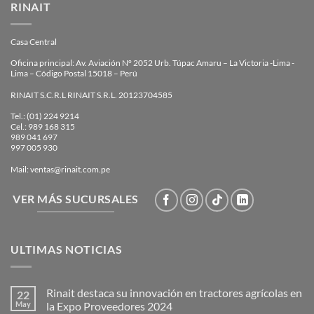
RINAIT
Casa Central
Oficina principal: Av. Aviación N° 2052 Urb. Túpac Amaru – La Victoria -Lima -
Lima – Código Postal 15018 – Perú
RINAIT S.C.R.L RINAIT S.R.L. 20123704585
Tel.: (01) 224 9214
Cel.: 989 168 315
989 041 697
997 005 930
Mail: ventas@rinait.com.pe
VER MÁS SUCURSALES
ULTIMAS NOTICIAS
Rinait destaca su innovación en tractores agrícolas en
22
May
la Expo Proveedores 2024